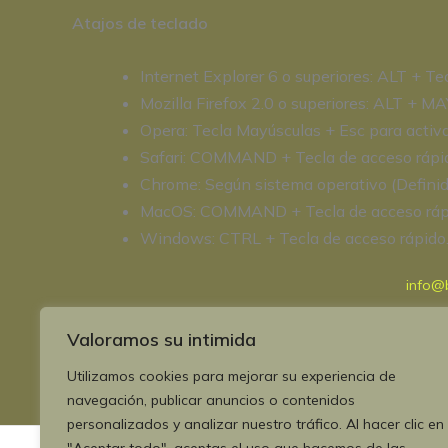
Atajos de teclado
Internet Explorer 6 o superiores: ALT + T
Mozilla Firefox 2.0 o superiores: ALT + 
Opera: Tecla Mayúsculas + Esc para activa
Safari: COMMAND + Tecla de acceso rápi
Chrome: Según sistema operativo (Definid
MacOS: COMMAND + Tecla de acceso ráp
Windows: CTRL + Tecla de acceso rápido
info@b
+34 6
Valoramos su intimida
Insta
Faceb
Utilizamos cookies para mejorar su experiencia de
navegación, publicar anuncios o contenidos
personalizados y analizar nuestro tráfico. Al hacer clic en