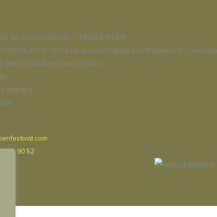
ecla de acceso rápido + Tecla ENTER
MAYUSCULAS + Tecla de acceso rápido (configuración – avanza
r las teclas de acceso rápido
do
o debajo)
ido.
.
enfestival.com
25 93 90 52
gram
ook