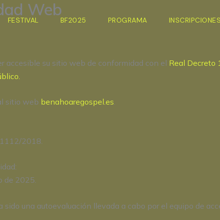
lidad Web
FESTIVAL
BF2025
PROGRAMA
INSCRIPCIONE
ccesible su sitio web de conformidad con el
Real Decreto 
úblico.
al sitio web
benahoaregospel.es
.
 1112/2018.
idad:
o de 2025.
sido una autoevaluación llevada a cabo por el equipo de acces